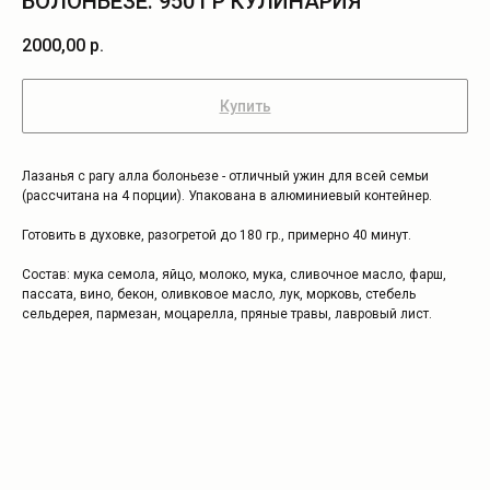
БОЛОНЬЕЗЕ. 950 ГР КУЛИНАРИЯ
2000,00
р.
Купить
Лазанья с рагу алла болоньезе - отличный ужин для всей семьи
(рассчитана на 4 порции). Упакована в алюминиевый контейнер.
Готовить в духовке, разогретой до 180 гр., примерно 40 минут.
Состав: мука семола, яйцо, молоко, мука, сливочное масло, фарш,
пассата, вино, бекон, оливковое масло, лук, морковь, стебель
сельдерея, пармезан, моцарелла, пряные травы, лавровый лист.