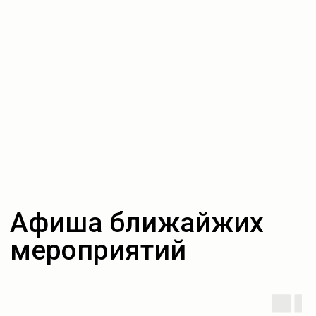
Наши контакты
и реквизиты
Адрес
Мы в интернете
Telegram
Санкт-Петербург, ул.
Ильюшина 14,
Instagram*
ТК Долгоозерный 3
VK
этаж, помещение 301
*Принадлежит компании
Meta, признанной
экстремистской
на территории РФ
Телефон:
Навигация
+7 (921) 933-51-31
ИП:
Ермаков ОВ
О салоне