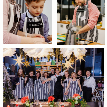
мелочей. Так крас
восторге и полны самых положительных
Одним словом П
эмоций! Благодарю Веронику-хозяйку
души всем реком
студии, за замечательное место для
получите море п
встречи с Высокой кухней уровня
хорошее настроен
MICHELIN!
Потяни влево, чтобы увидеть
больше
Читать все отзывы