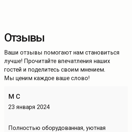
ИНН:
782500024268
Услуги
Афиша
ОГРН:
318784700181710
Магазин
Партнеры
Остались вопросы?
Обращайтесь!
Написать нам