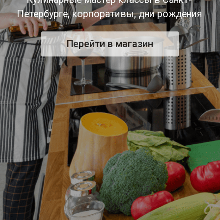
О салоне
Кулинарный Салон Вероники Ермаковой —
это уютная и просторная студия в Санкт-
Петербурге, созданная для проведения
профессиональных кулинарных курсов,
мастер-классов и мероприятий любого
формата. Салон открылся 18 января 2020
года и располагается на площади в 165 м²,
обеспечивая комфортное кулинарное
времяпрепровождение, вне зависимости