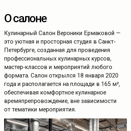
от тематики мероприятия.
Основные преимущества:
— 12 рабочих мест, оборудованных
индивидуальными стеклокерамическими
плитами и укомплектованных набором
бытовой техники и инвентаря;
— кухонная и гостевая зоны общей
площадью 165 м²;
— камерная атмосфера: максимальная
вместимость — 30 человек;
— высококачественный сервис;