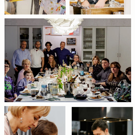
Отзывы
Ваши отзывы помогают нам становиться
лучше! Прочитайте впечатления наших
гостей и поделитесь своим мнением.
Мы ценим каждое ваше слово!
Наталия М.
M C
21 апреля 2024
23 января 2024
Невероятно душев
дружественной ,
Полностью оборудованная, уютная
атмосферой. С о
кулинарная студия. Мастер класс
удовольствием н
проводила восхитительная Анна
приходим. Очаро
Любимова, шеф повар с колоссальным
салона Вероника,
опытом и проф образованием в
сервировки. Так в
международном, кулинарном
цветы, текстиль,
университете swissam. Участники в