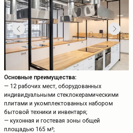
— индивидуальный подход к каждому гостю.
Смотреть афишу
Услуги
Кулинарный салон Вероники Ермаковой —
cтудия, воплотившая мечту Вероники
Ермаковой, пропитана любовью и уютом.
Здесь можно отпраздновать день рождения
или семейный праздник, окружив себя
друзьями и родными.