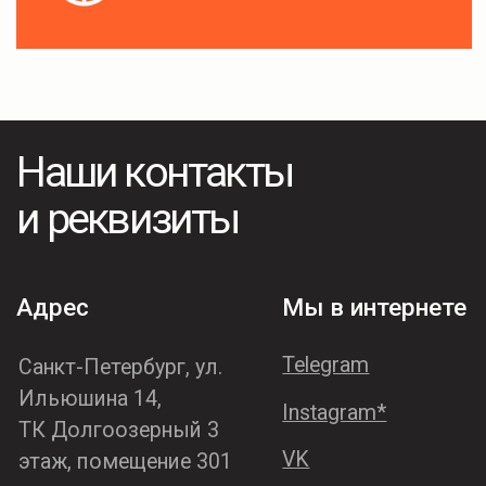
Ильюшина 14,
Instagram*
ТК Долгоозерный 3
VK
этаж, помещение 301
*Принадлежит компании
Meta, признанной
экстремистской
на территории РФ
Телефон:
Навигация
+7 (921) 933-51-31
ИП:
Ермаков ОВ
О салоне
ИНН:
782500024268
Услуги
Афиша
ОГРН:
318784700181710
Магазин
Партнеры
Остались вопросы?
Обращайтесь!
Написать нам